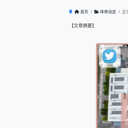
首页
体育动态
正
【文章摘要】