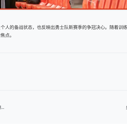
员个人的备战状态，也反映出勇士队新赛季的争冠决心。随着训
的焦点。
顾…