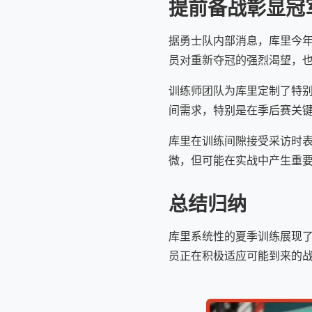
提前备战彰显冠
据勇士队内部消息，库里今年
员对重新夺冠的强烈渴望，
训练师团队为库里定制了特
间需求，特别是在季后赛关
库里在训练间隙接受采访时
微，但可能在实战中产生重
总结归纳
库里系统性的夏季训练展现
员正在积极适应可能到来的