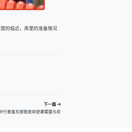
练营的临近，库里的准备情况
下一篇
步行者虽东部垫底却逆袭雷霆与尼