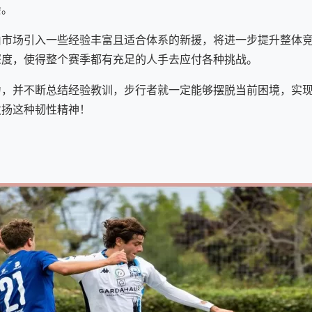
会。
由市场引入一些经验丰富且适合体系的新援，将进一步提升整体
深度，使得整个赛季都有充足的人手去应付各种挑战。
力，并不断总结经验教训，步行者就一定能够摆脱当前困境，实
发扬这种韧性精神！