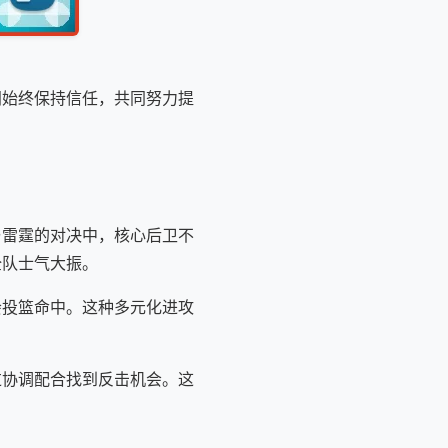
间始终保持信任，共同努力提
与雷霆的对决中，核心后卫不
全队士气大振。
会投篮命中。这种多元化进攻
过协调配合找到反击机会。这