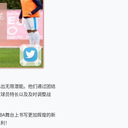
现出无限潜能。他们通过团结
位球员特长以及及时调整战
BA舞台上书写更加辉煌的新
胜利！