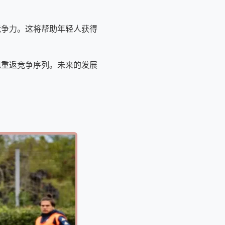
竞争力。这将帮助年轻人获得
现重返竞争序列。未来的发展