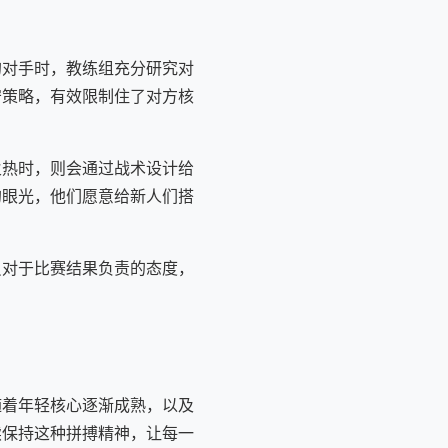
的对手时，教练组充分研究对
守策略，有效限制住了对方核
火热时，则会通过战术设计给
的眼光，他们愿意给新人们搭
员对于比赛结果负责的态度，
随着年轻核心逐渐成熟，以及
续保持这种拼搏精神，让每一