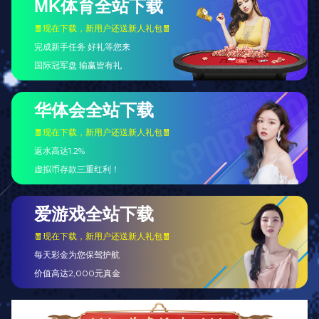
体育App
聚合热门体育赛事，覆盖足球、篮球、电竞等领域，提供数
据查询、直播内容与资讯提醒，助您快速掌握赛场动向。
辅助工具