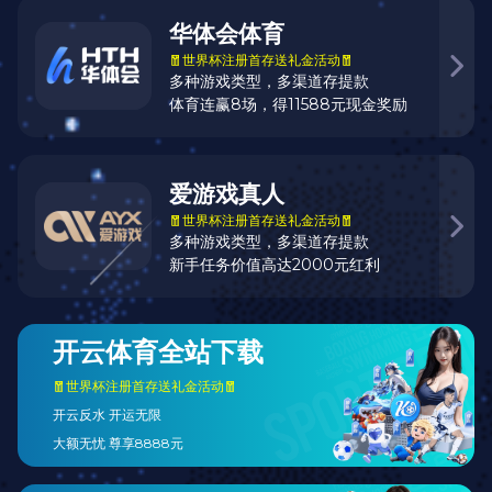
截至目前，kaiyun 已拥有超
100 万+
注册用户，服务网络覆
盖十余国家与地区，日均访问量持续增长，深受广大体育爱
好者喜爱。
我们将继续秉持“
技术创新、用户至上、安全高效
”的理念，
持续优化产品架构与内容体验，致力于成为全球领先的开云
kaiyun平台。