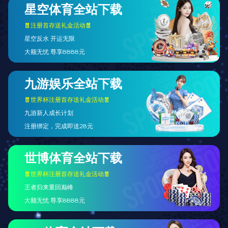
kaiyun全站App
我们推出的原生应用覆盖体育、电竞等热门内容，支持赛事
查看、数据浏览与多端同步，结合高清直播与智能提醒，为
用户带来高效、流畅的体验。