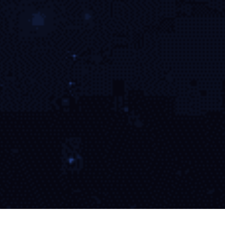
安全核心
数据加密
行为审计
字段加密、权限分级、
关键操作日志、行为追
存储隔离
踪、风险溯源支持
新手上路 · 常见问题流程解答
从注册到观看赛事，常见使用疑问一次解答，助你快速上手
kaiyun 体育直播平台。