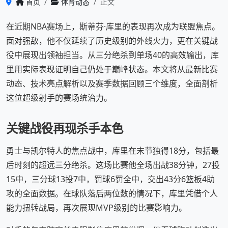
首页
体育动态
正文
在近期NBA赛场上，斯蒂芬·库里的表现再次成为联盟焦点。
面对强敌，他不仅延续了历史级别的外线火力，更在关键战
役中展现出领袖担当。从三分绝杀到单场40的高效输出，库
里用实际表现证明自己仍处于巅峰状态。本文将从最新比赛
动态、技术亮点解析以及赛季数据回顾三个维度，全面剖析
这位超级射手的赛场统治力。
关键战役再现杀手本色
勇士与凯尔特人的焦点战中，库里在末节独得18分，包括最
后时刻的超远三分绝杀。这场比赛他全场出战38分钟，27投
15中，三分球13投7中，罚球6罚全中，交出43分6篮板4助
攻的全面数据。在球队落后两位数的情况下，库里凭借个人
能力扭转战局，再次展现MVP级别的比赛影响力。