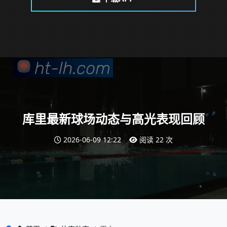
库里最新球场动态与高光表现回顾
2026-06-09 12:22
阅读 22 次