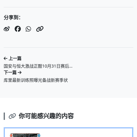
分享到：
上一篇
国安与恒大激战正酣10月31日赛后…
下一篇
库里最新训练照曝光备战新赛季状
你可能感兴趣的内容