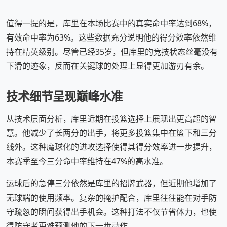
值得一提的是，库里在本场比赛中的真实命中率达到68%，
有效命中率为63%。这些数据充分说明他的得分效率依然维
持在精英级别。尽管已经35岁，但库里的竞技状态丝毫没有
下滑的迹象，反而在关键球的处理上显得更加游刃有余。
技术细节呈现巅峰水准
从技术层面分析，库里近期在投篮选择上展现出更高超的智
慧。他减少了长两分的出手，将更多投篮集中在篮下和三分
线外。这种魔球化的进攻选择使得其得分效率进一步提升，
本赛季至今三分命中率维持在47%的高水准。
运球后的急停三分依然是库里的招牌武器，但近期他增加了
无球端的使用频率。复杂的掩护配合，库里往往能在对手防
守疏忽的瞬间获得出手机会。这种打法不仅节省体力，也使
得防守者更难预测他的下一步动作。