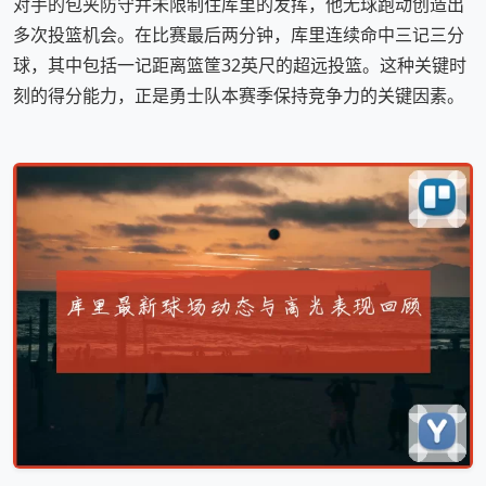
对手的包夹防守并未限制住库里的发挥，他无球跑动创造出
多次投篮机会。在比赛最后两分钟，库里连续命中三记三分
球，其中包括一记距离篮筐32英尺的超远投篮。这种关键时
刻的得分能力，正是勇士队本赛季保持竞争力的关键因素。