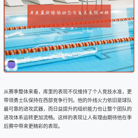
从赛季整体来看，库里的表现不仅维持了个人竞技水准，更
带领勇士队保持在西部竞争行列。他的外线火力依旧是球队
最可靠的进攻武器，而日益提升的组织能力也让整个团队的
进攻体系运转更加流畅。这样的表现让人有理由期待他在季
后赛中带来更精彩的表现。