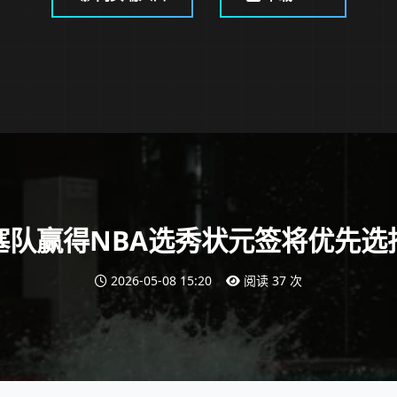
塞队赢得NBA选秀状元签将优先选
2026-05-08 15:20
阅读 37 次