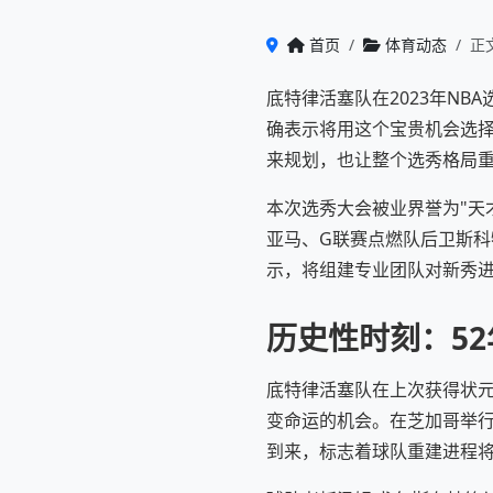
首页
体育动态
正
底特律活塞队在2023年N
确表示将用这个宝贵机会选
来规划，也让整个选秀格局
本次选秀大会被业界誉为"天
亚马、G联赛点燃队后卫斯科
示，将组建专业团队对新秀
历史性时刻：5
底特律活塞队在上次获得状元
变命运的机会。在芝加哥举
到来，标志着球队重建进程