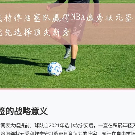
签的战略意义
间表大幅提前。球队自2021年选中坎宁安后，一直在积累年轻
示将围绕状元秀和坎宁安打造更具竞争力的阵容，预计在自由市