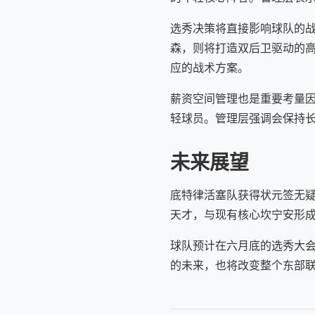
选秀决策将直接影响球队的
森，则将打造双后卫驱动的
应的战术方案。
薪资空间管理也是重要考量因
轻球员。管理层强调会保持
未来展望
底特律活塞队获得状元签无
天才，与现有核心坎宁安形
球队预计在六月底的选秀大
的未来，也将改变整个东部