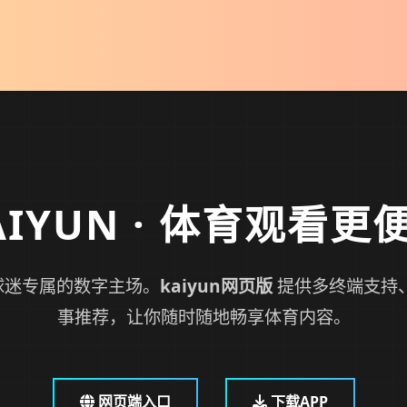
AIYUN
· 体育观看更
球迷专属的数字主场。
kaiyun网页版
提供多终端支持
事推荐，让你随时随地畅享体育内容。
网页端入口
下载APP