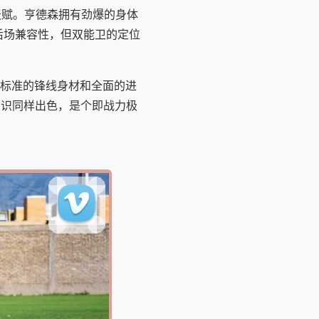
天赋。亨德森拥有劲爆的身体
后场兼容性，但双能卫的定位
有标准的锋线身材和全面的进
意识同样出色，是个即战力极