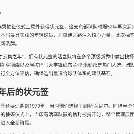
文
BA选秀抽签仪式上意外获得状元签，这支东部球队时隔52年再次
择本届最具天赋的年轻球员，为重建之路注入核心力量。此次抽
重新洗牌。
才云集之年"，拥有状元签的活塞队将在多个顶级新秀中做出抉择
特·亨德森以及阿拉巴马大学锋线布兰登·米勒都是热门人选。球
进行全方位评估，确保选出最适合球队体系的建队基石。
2年后的状元签
签还要追溯到1970年，当时他们选择了鲍勃·兰尼尔。时隔半
行的抽签仪式上，当印有活塞队徽的信封被揭开时，整个管理层
将进入全新阶段。