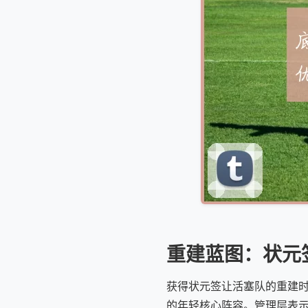
重建蓝图：状元
获得状元签让活塞队的重建时
的年轻核心阵容。管理层表