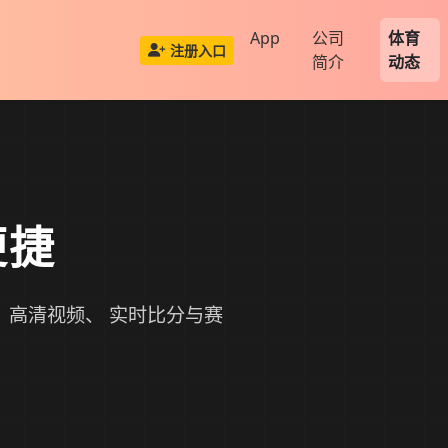
App
公司
体育
注册入口
简介
动态
便捷
、高清视频、 实时比分与赛