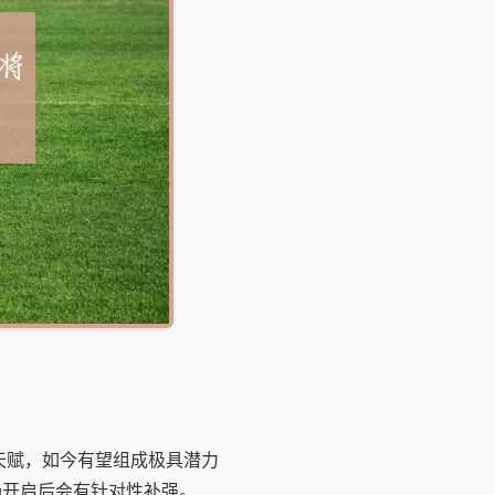
天赋，如今有望组成极具潜力
场开启后会有针对性补强。