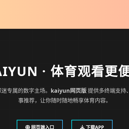
AIYUN
· 体育观看更
球迷专属的数字主场。
kaiyun网页版
提供多终端支持
事推荐，让你随时随地畅享体育内容。
网页端入口
下载APP