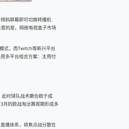
户倾斜屏幕即可切换转播机
注意的是，网络电视盒子市场
。
式，而Twitch等新兴平台
采用多平台组合方案：主用付
，此时球队战术磨合趋于成
3月的欧战淘汰赛周期形成多
段直播体系，将焦点战分散在