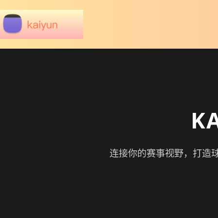
K
连接你的赛事视野，打造