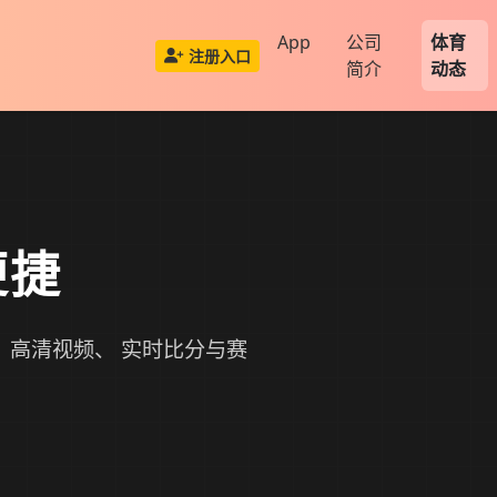
App
公司
体育
注册入口
简介
动态
便捷
、高清视频、 实时比分与赛