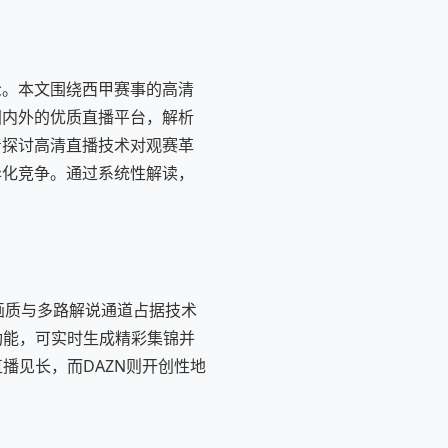
众。本文围绕西甲赛事的高清
国内外的优质直播平台，解析
着探讨高清直播技术对观赛革
异化竞争。通过系统性解读，
画质与多路解说通道占据技术
功能，可实时生成精彩集锦并
播见长，而DAZN则开创性地