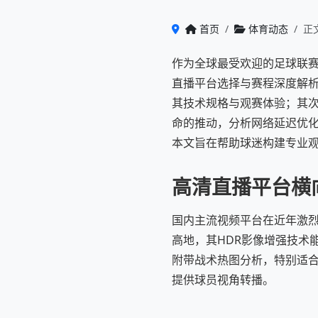
首页
体育动态
正
作为全球最受欢迎的足球联
直播平台选择与赛程深度解
其技术规格与观赛体验；其
命的推动，分析网络延迟优
本文旨在帮助球迷构建专业
高清直播平台横
国内主流视频平台在近年激烈
高地，其HDR影像增强技术
附带战术热图分析，特别适合
提供球员视角转播。