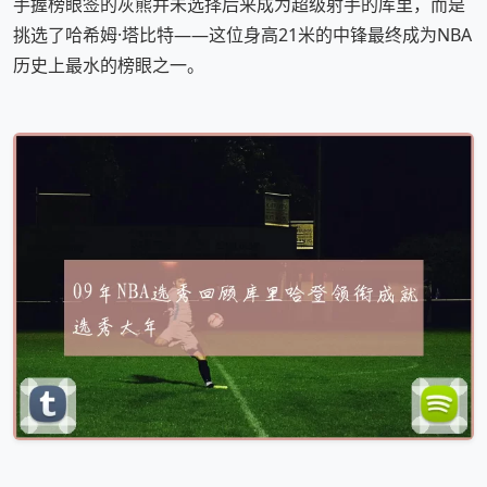
手握榜眼签的灰熊并未选择后来成为超级射手的库里，而是
挑选了哈希姆·塔比特——这位身高21米的中锋最终成为NBA
历史上最水的榜眼之一。