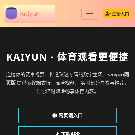
注册入口
KAIYUN
· 体育观看更便捷
连接你的赛事视野，打造球迷专属的数字主场。
kaiyun网
页版
提供多终端支持、高清视频、 实时比分与赛事推荐，
让你随时随地畅享体育内容。
网页端入口
下载APP