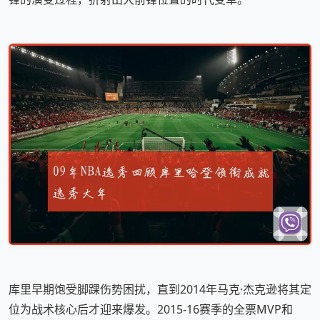
库里早期饱受脚踝伤势困扰，直到2014年马克·杰克逊将其定
位为战术核心后才迎来爆发。2015-16赛季的全票MVP和