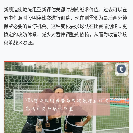
新规迫使教练组重新评估关键时刻的战术价值。过去可以在
节中任意时段叫停比赛进行调整，现在则需要为最后两分钟
保留必要的暂停机会。这种变化要求球队在比赛前期建立更
稳定的攻防体系，减少对暂停调整的依赖，从而为收官阶段
积蓄战术资源。