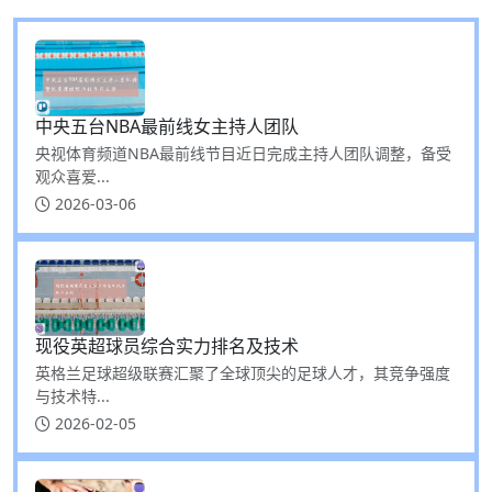
中央五台NBA最前线女主持人团队
央视体育频道NBA最前线节目近日完成主持人团队调整，备受
观众喜爱...
2026-03-06
现役英超球员综合实力排名及技术
英格兰足球超级联赛汇聚了全球顶尖的足球人才，其竞争强度
与技术特...
2026-02-05