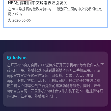
NBA暂停期间中文说唱表演引发关
在NBA常规赛的激烈对抗中，一段别开生面的中文说唱彻底点
燃了球场...
2026-06-06
kaiyun
在开云app官方官网，PB诚信推荐开云手机app综合软件安装下
载入口，用户能够快速下载到最新版本的开云手机应用。开云
app官方官网在线软件安装、网页版、登录、入口、注册、
app、下载、链接、网址、手机版网站、通过简便的安装步骤，
用户可以立即享受到平台提供的丰富功能与服务。同时，开云
app官方官网，开云手机app综合软件安装下载入口也提供详细
的指导，让新用户能够顺利入门。