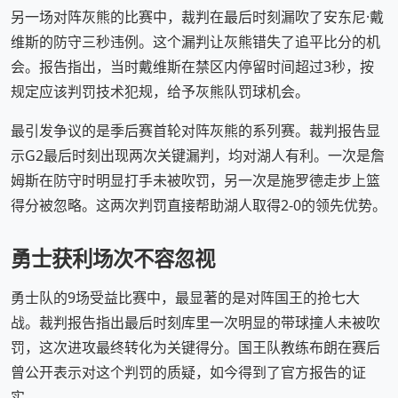
另一场对阵灰熊的比赛中，裁判在最后时刻漏吹了安东尼·戴
维斯的防守三秒违例。这个漏判让灰熊错失了追平比分的机
会。报告指出，当时戴维斯在禁区内停留时间超过3秒，按
规定应该判罚技术犯规，给予灰熊队罚球机会。
最引发争议的是季后赛首轮对阵灰熊的系列赛。裁判报告显
示G2最后时刻出现两次关键漏判，均对湖人有利。一次是詹
姆斯在防守时明显打手未被吹罚，另一次是施罗德走步上篮
得分被忽略。这两次判罚直接帮助湖人取得2-0的领先优势。
勇士获利场次不容忽视
勇士队的9场受益比赛中，最显著的是对阵国王的抢七大
战。裁判报告指出最后时刻库里一次明显的带球撞人未被吹
罚，这次进攻最终转化为关键得分。国王队教练布朗在赛后
曾公开表示对这个判罚的质疑，如今得到了官方报告的证
实。