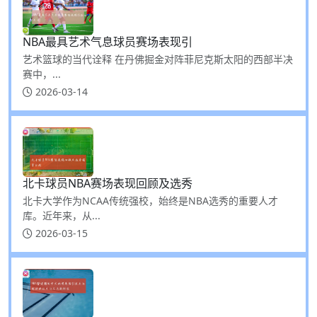
NBA最具艺术气息球员赛场表现引
艺术篮球的当代诠释 在丹佛掘金对阵菲尼克斯太阳的西部半决
赛中，...
2026-03-14
北卡球员NBA赛场表现回顾及选秀
北卡大学作为NCAA传统强校，始终是NBA选秀的重要人才
库。近年来，从...
2026-03-15