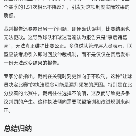
个赛季的1.51次相比不降反升，引发对这项制度实际效果的
质疑。
裁判报告还暴露出另一个问题：即便确认误判，比赛结果也
无法更改。这导致球队和球迷普遍认为报告只是"事后诸葛
亮"，无法真正维护比赛公正。多位球队管理层人员表示，联
盟应该考虑引入即时回放仲裁机制，而不是仅仅在赛后发布
一份无法改变结果的报告。
专家分析指出，裁判在关键时刻更倾向于不吹罚，这种"让球
员决定比赛"的执法理念可能是漏判频发的原因。特别是在比
分胶着的比赛中，裁判往往选择不响哨，这反而导致更多争
议判罚的产生。这种执法倾向需要联盟培训和改进规则来纠
正。
总结归纳