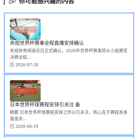
你可能感兴趣的内容
央视世界杯赛事全程直播安排确认
央视体育频道近日正式确认，2026年世界杯赛事将从小组赛至
决赛全程...
2026-07-26
日本世界杯球赛程安排引关注 备
摘要 日本世界杯球赛程安排之所以引关注，核心在于赛程本身
直接关...
2026-06-29