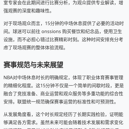
室专家会在此期间进行比赛分析，为观众提供专业解读，增
强观赛的深度和趣味性。
对于现场观众而言，15分钟的中场休息提供了必要的活动时
间。球迷可以前往 onssions 购买餐饮和纪念品，使用卫生
设施，而不必担心错过比赛精彩时刻。这种时间安排充分考
虑了现场观赛的整体体验流程。
赛事规范与未来展望
NBA对中场休息时长的明确规定，体现了职业体育赛事管理
的精细化程度。这15分钟不仅是一个简单的间歇时段，更是
融合了竞技准备、商业运营和观众服务等多重功能的综合性
安排。联盟统一规范确保赛事运营的标准性和可预测性。
从发展角度看，这个时长规定经历了长期实践检验，证明能
够满足各方需求。虽然未来可能会随着技术发展和需求变化