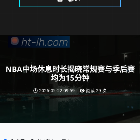
NBA中场休息时长揭晓常规赛与季后赛
均为15分钟
2026-05-22 09:59
阅读 29 次