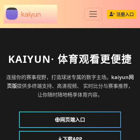
注册入口
KAIYUN
· 体育观看更便捷
连接你的赛事视野，打造球迷专属的数字主场。
kaiyun网
页版
提供多终端支持、高清视频、 实时比分与赛事推荐，
让你随时随地畅享体育内容。
网页端入口
下载APP