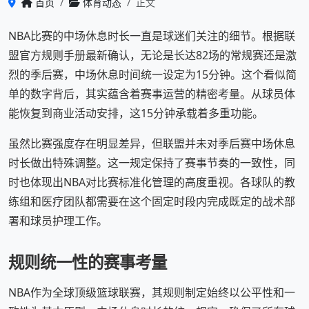
首页
体育动态
正文
NBA比赛的中场休息时长一直是球迷们关注的细节。根据联
盟官方规则手册最新确认，无论是长达82场的常规赛还是激
烈的季后赛，中场休息时间统一设定为15分钟。这个看似简
单的数字背后，其实蕴含着赛事运营的精密考量。从球员体
能恢复到商业活动安排，这15分钟承载着多重功能。
虽然比赛强度存在明显差异，但联盟并未对季后赛中场休息
时长做出特殊调整。这一规定保持了赛事节奏的一致性，同
时也体现出NBA对比赛标准化管理的高度重视。各球队的教
练组和医疗团队都需要在这个固定时段内完成既定的战术部
署和球员护理工作。
规则统一性的赛事考量
NBA作为全球顶级篮球联赛，其规则制定始终以公平性和一