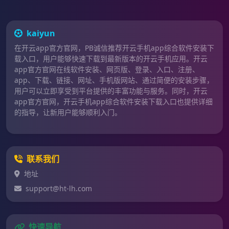
kaiyun
在开云app官方官网，PB诚信推荐开云手机app综合软件安装下
载入口，用户能够快速下载到最新版本的开云手机应用。开云
app官方官网在线软件安装、网页版、登录、入口、注册、
app、下载、链接、网址、手机版网站、通过简便的安装步骤，
用户可以立即享受到平台提供的丰富功能与服务。同时，开云
app官方官网，开云手机app综合软件安装下载入口也提供详细
的指导，让新用户能够顺利入门。
联系我们
地址
support@ht-lh.com
快速导航