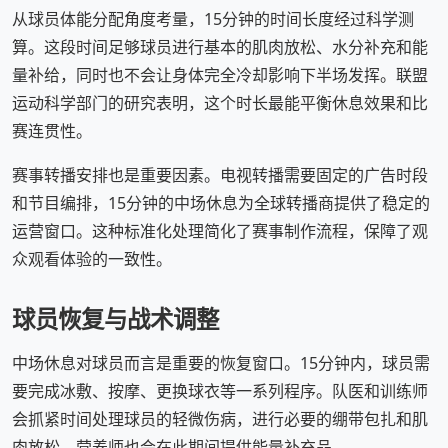
从球员体能分配角度考量，15分钟的时间长度经过科学测
算。这段时间足够球员进行基本的肌肉放松、水分补充和能
量补给，同时也不会让身体完全冷却影响下半场发挥。联盟
运动科学部门的研究表明，这个时长最能平衡休息效果和比
赛连贯性。
赛事转播安排也是重要因素。电视转播需要固定的广告时段
和节目编排，15分钟的中场休息为全球转播商提供了稳定的
运营窗口。这种标准化处理简化了赛事制作流程，保障了观
众观看体验的一致性。
球员恢复与战术调整
中场休息对球员而言是重要的恢复窗口。15分钟内，球员需
要完成冰敷、按摩、更换球衣等一系列程序。队医和训练师
会抓紧时间处理球员的轻微伤病，进行必要的绷带包扎和肌
肉放松。营养师也会在此期间提供能量补充品。